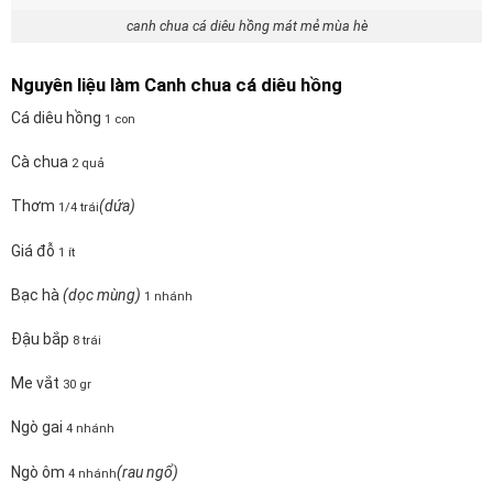
canh chua cá diêu hồng mát mẻ mùa hè
Nguyên liệu làm Canh chua cá diêu hồng
Cá diêu hồng
1 con
Cà chua
2 quả
Thơm
(dứa)
1/4 trái
Giá đỗ
1 ít
Bạc hà
(dọc mùng)
1 nhánh
Đậu bắp
8 trái
Me vắt
30 gr
Ngò gai
4 nhánh
Ngò ôm
(rau ngổ)
4 nhánh