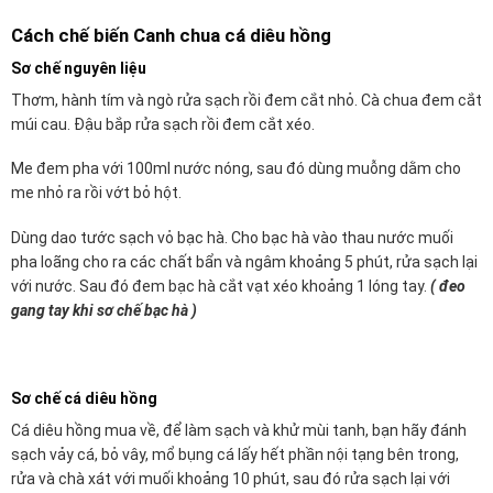
Cách chế biến Canh chua cá diêu hồng
Sơ chế nguyên liệu
Thơm, hành tím và ngò rửa sạch rồi đem cắt nhỏ. Cà chua đem cắt
múi cau. Đậu bắp rửa sạch rồi đem cắt xéo.
Me đem pha với 100ml nước nóng, sau đó dùng muỗng dằm cho
me nhỏ ra rồi vớt bỏ hột.
Dùng dao tước sạch vỏ bạc hà. Cho bạc hà vào thau nước muối
pha loãng cho ra các chất bẩn và ngâm khoảng 5 phút, rửa sạch lại
với nước. Sau đó đem bạc hà cắt vạt xéo khoảng 1 lóng tay.
( đeo
gang tay khi sơ chế bạc hà )
Sơ chế cá diêu hồng
Cá diêu hồng mua về, để làm sạch và khử mùi tanh, bạn hãy đánh
sạch vảy cá, bỏ vây, mổ bụng cá lấy hết phần nội tạng bên trong,
rửa và chà xát với muối khoảng 10 phút, sau đó rửa sạch lại với