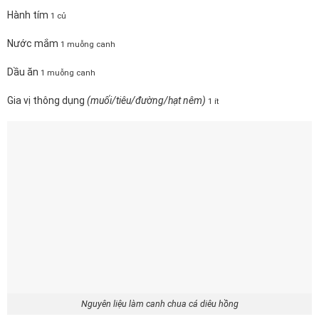
Hành tím
1 củ
Nước mắm
1 muỗng canh
Dầu ăn
1 muỗng canh
Gia vị thông dụng
(muối/tiêu/đường/hạt nêm)
1 ít
Nguyên liệu làm canh chua cá diêu hồng