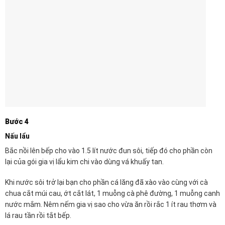
Bước 4
Nấu lẩu
Bắc nồi lên bếp cho vào 1.5 lít nước đun sôi, tiếp đó cho phần còn
lại của gói gia vị lẩu kim chi vào dùng vá khuấy tan.
Khi nước sôi trở lại bạn cho phần cá lăng đã xào vào cùng với cà
chua cắt múi cau, ớt cắt lát, 1 muỗng cà phê đường, 1 muỗng canh
nước mắm. Nêm nếm gia vị sao cho vừa ăn rồi rắc 1 ít rau thơm và
lá rau tần rồi tắt bếp.