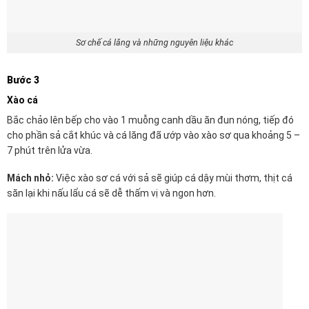
Sơ chế cá lăng và những nguyên liệu khác
Bước 3
Xào cá
Bắc chảo lên bếp cho vào 1 muỗng canh dầu ăn đun nóng, tiếp đó
cho phần sả cắt khúc và cá lăng đã ướp vào xào sơ qua khoảng 5 –
7 phút trên lửa vừa.
Mách nhỏ:
Việc xào sơ cá với sả sẽ giúp cá dậy mùi thơm, thịt cá
săn lại khi nấu lẩu cá sẽ dễ thấm vị và ngon hơn.