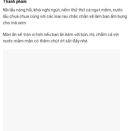
Thành phẩm
Nồi lẩu nóng hổi, khói nghi ngút, nếm thử thịt cá ngọt mềm, nước
lẩu chua chua cùng với các loại rau chắc chắn sẽ làm bạn ấm bụng
cho mà xem.
Món ăn sẽ tròn vị hơn nếu bạn ăn kèm với bún, mì, chấm cá với
nước mắm mặn có thêm chút ớt xắt đấy nhé