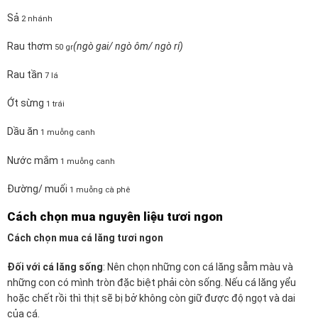
Sả
2 nhánh
Rau thơm
(ngò gai/ ngò ôm/ ngò rí)
50 gr
Rau tần
7 lá
Ớt sừng
1 trái
Dầu ăn
1 muỗng canh
Nước mắm
1 muỗng canh
Đường/ muối
1 muỗng cà phê
Cách chọn mua nguyên liệu tươi ngon
Cách chọn mua cá lăng tươi ngon
Đối với cá lăng sống
: Nên chọn những con cá lăng sẫm màu và
những con có mình tròn đặc biệt phải còn sống. Nếu cá lăng yểu
hoặc chết rồi thì thịt sẽ bị bở không còn giữ được độ ngọt và dai
của cá.