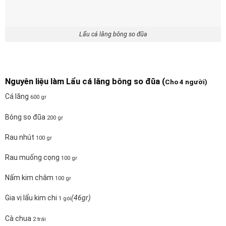
Lẩu cá lăng bông so đũa
Nguyên liệu làm Lẩu cá lăng bông so đũa (
Cho 4 người)
Cá lăng
600 gr
Bông so đũa
200 gr
Rau nhút
100 gr
Rau muống cọng
100 gr
Nấm kim châm
100 gr
Gia vị lẩu kim chi
(46gr)
1 gói
Cà chua
2 trái