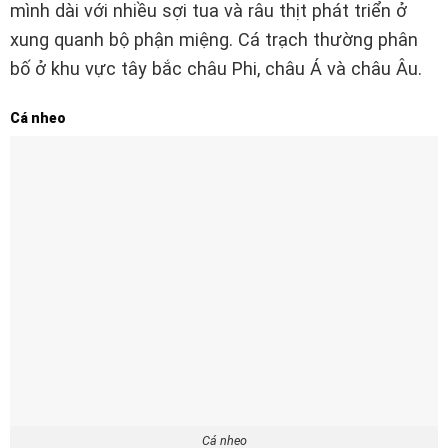
mình dài với nhiều sợi tua và râu thịt phát triển ở
xung quanh bộ phận miệng. Cá trạch thường phân
bố ở khu vực tây bắc châu Phi, châu Á và châu Âu.
Cá nheo
Cá nheo