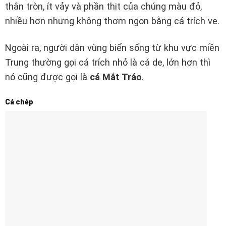
thân tròn, ít vảy và phần thịt của chúng màu đỏ,
nhiều hơn nhưng không thơm ngon bằng cá trích ve.
Ngoài ra, người dân vùng biển sống từ khu vực miền
Trung thường gọi cá trích nhỏ là cá de, lớn hơn thì
nó cũng được gọi là
cá Mắt Tráo
.
Cá chép