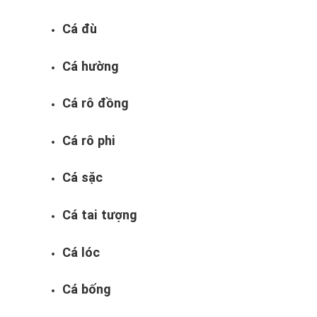
Cá đù
Cá hường
Cá rô đồng
Cá rô phi
Cá sặc
Cá tai tượng
Cá lóc
Cá bống