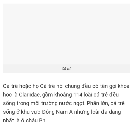
Cá trê
Cá trê hoặc họ Cá trê nói chung đều có tên gọi khoa
học là Clariidae, gồm khoảng 114 loài cá trê đều
sống trong môi trường nước ngọt. Phần lớn, cá trê
sống ở khu vực Đông Nam Á nhưng loài đa dạng
nhất là ở châu Phi.