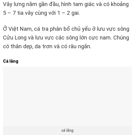
Vây lưng nằm gần đầu, hình tam giác và có khoảng
5 – 7 tia vây cùng với 1 – 2 gai.
Ở Việt Nam, cá tra phân bổ chủ yếu ở lưu vực sông
Cửu Long và lưu vực các sông lớn cực nam. Chúng
có thân dẹp, da trơn và có râu ngắn.
Cá lăng
cá lăng