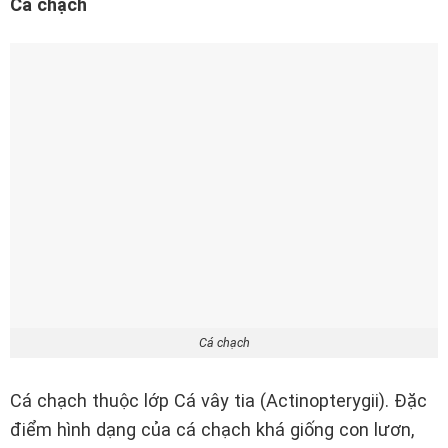
Cá chạch
Cá chạch
Cá chạch thuộc lớp Cá vây tia (Actinopterygii). Đặc
điểm hình dạng của cá chạch khá giống con lươn,