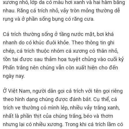
xương nhỏ, lớp da có màu hơi xanh và hai hàm bằng
nhau. Răng cá trích nhỏ, vảy tròn mỏng thường dễ
rụng và ở phần sống bụng có răng cưa.
Cá trích thường sống ở tầng nước mặt, bơi khá
nhanh do có khúc đuôi khỏe. Theo thông tin ghi
chép, cá trích thuộc nhóm cá xương có thân nhỏ,
tồn tại được sau thảm họa tuyệt chủng vào cuối kỷ
Phấn trắng nên chúng vẫn còn xuất hiện cho đến
ngày nay.
Ở Việt Nam, người dân gọi cá trích với tên gọi riêng
theo hình dạng chúng được đánh bắt. Cụ thể, cá
trích ve thường có mình lép, nhiều vảy trắng xanh,
nhất là phần thịt của chúng trắng, béo và thơm
nhưng lại có nhiều xương. Trong khi cá trích lầm có