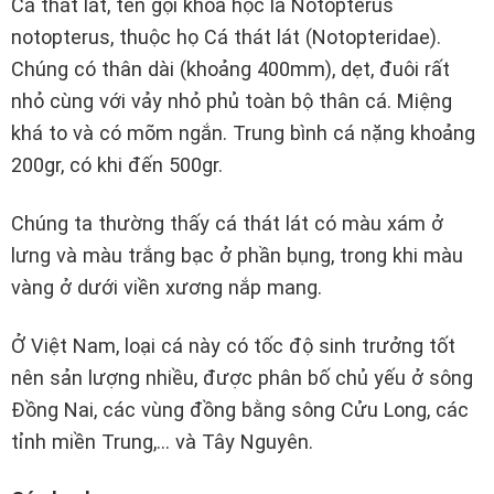
Cá thát lát, tên gọi khoa học là Notopterus
notopterus, thuộc họ Cá thát lát (Notopteridae).
Chúng có thân dài (khoảng 400mm), dẹt, đuôi rất
nhỏ cùng với vảy nhỏ phủ toàn bộ thân cá. Miệng
khá to và có mõm ngắn. Trung bình cá nặng khoảng
200gr, có khi đến 500gr.
Chúng ta thường thấy cá thát lát có màu xám ở
lưng và màu trắng bạc ở phần bụng, trong khi màu
vàng ở dưới viền xương nắp mang.
Ở Việt Nam, loại cá này có tốc độ sinh trưởng tốt
nên sản lượng nhiều, được phân bố chủ yếu ở sông
Đồng Nai, các vùng đồng bằng sông Cửu Long, các
tỉnh miền Trung,… và Tây Nguyên.