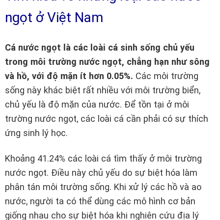
ngọt ở Việt Nam
Cá nước ngọt là các loài cá sinh sống chủ yếu
trong môi trường nước ngọt, chẳng hạn như sông
và hồ, với độ mặn ít hơn 0.05%.
Các môi trường
sống này khác biệt rất nhiều với môi trường biển,
chủ yếu là độ mặn của nước. Để tồn tại ở môi
trường nước ngọt, các loài cá cần phải có sự thích
ứng sinh lý học.
Khoảng 41.24% các loài cá tìm thấy ở môi trường
nước ngọt. Điều này chủ yếu do sự biệt hóa làm
phân tán môi trường sống. Khi xử lý các hồ và ao
nước, người ta có thể dùng các mô hình cơ bản
giống nhau cho sự biệt hóa khi nghiên cứu địa lý