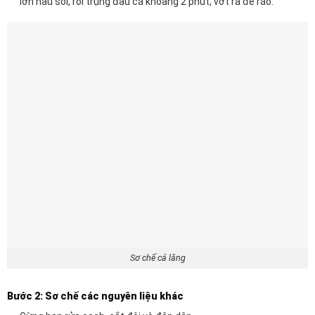
lớn nấu sôi, rồi trụng đầu cá khoảng 2 phút, vớt ra để ráo.
Sơ chế cá lăng
Bước 2: Sơ chế các nguyên liệu khác