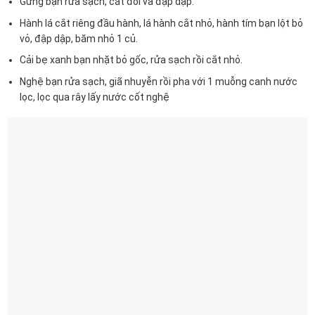
Gừng bạn rửa sạch, cắt đôi và đập dập.
Hành lá cắt riêng đầu hành, lá hành cắt nhỏ, hành tím bạn lột bỏ
vỏ, đập dập, băm nhỏ 1 củ.
Cải bẹ xanh bạn nhặt bỏ gốc, rửa sạch rồi cắt nhỏ.
Nghệ bạn rửa sạch, giã nhuyễn rồi pha với 1 muỗng canh nước
lọc, lọc qua rây lấy nước cốt nghệ