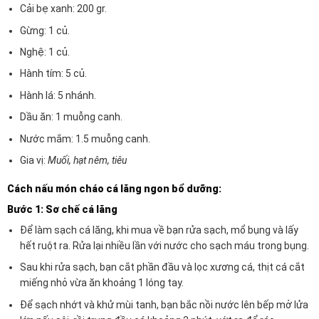
Cải bẹ xanh: 200 gr.
Gừng: 1 củ.
Nghệ: 1 củ.
Hành tím: 5 củ.
Hành lá: 5 nhánh.
Dầu ăn: 1 muỗng canh.
Nước mắm: 1.5 muỗng canh.
Gia vị:
Muối, hạt nêm, tiêu
Cách nấu món cháo cá lăng ngon bổ dưỡng:
Bước 1: Sơ chế cá lăng
Để làm sạch cá lăng, khi mua về bạn rửa sạch, mổ bụng và lấy
hết ruột ra. Rửa lại nhiều lần với nước cho sạch máu trong bụng.
Sau khi rửa sạch, bạn cắt phần đầu và lọc xương cá, thịt cá cắt
miếng nhỏ vừa ăn khoảng 1 lóng tay.
Để sạch nhớt và khử mùi tanh, bạn bắc nồi nước lên bếp mở lửa