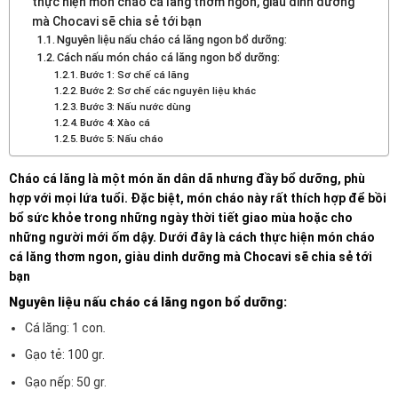
thực hiện món cháo cá lăng thơm ngon, giàu dinh dưỡng
mà Chocavi sẽ chia sẻ tới bạn
Nguyên liệu nấu cháo cá lăng ngon bổ dưỡng:
Cách nấu món cháo cá lăng ngon bổ dưỡng:
Bước 1: Sơ chế cá lăng
Bước 2: Sơ chế các nguyên liệu khác
Bước 3: Nấu nước dùng
Bước 4: Xào cá
Bước 5: Nấu cháo
Cháo cá lăng là một món ăn dân dã nhưng đầy bổ dưỡng, phù
hợp với mọi lứa tuổi. Đặc biệt, món cháo này rất thích hợp để bồi
bổ sức khỏe trong những ngày thời tiết giao mùa hoặc cho
những người mới ốm dậy. Dưới đây là cách thực hiện món cháo
cá lăng thơm ngon, giàu dinh dưỡng mà Chocavi sẽ chia sẻ tới
bạn
Nguyên liệu nấu cháo cá lăng ngon bổ dưỡng:
Cá lăng: 1 con
.
Gạo tẻ: 100 gr.
Gạo nếp: 50 gr.