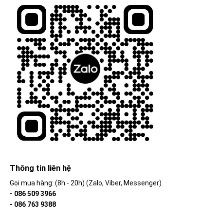
Thông tin liên hệ
Gọi mua hàng: (8h - 20h) (Zalo, Viber, Messenger)
- 086 509 3966
- 086 763 9388