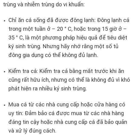
trùng và nhiễm trùng do vi khuẩn:
Chỉ ăn cá sống đã được đông lạnh: Đông lạnh cá
trong một tuần ở – 20 ° C, hoặc trong 15 giờ ở –
35 ° C, là một phương pháp hiệu quả để tiêu diệt
ký sinh trùng. Nhưng hãy nhớ rằng một số tủ
đông gia dụng có thể không đủ lạnh.
Kiểm tra cá: Kiểm tra cá bằng mắt trước khi ăn
cũng rất hữu ích, nhưng có thể là không đủ vì khó
phát hiện ra nhiều ký sinh trùng.
Mua cá từ các nhà cung cấp hoặc cửa hàng có
uy tín: Đảm bảo cá được mua từ các nhà hàng
đáng tin cậy hoặc nhà cung cấp cá đã bảo quản
và xử lý đúng cách.