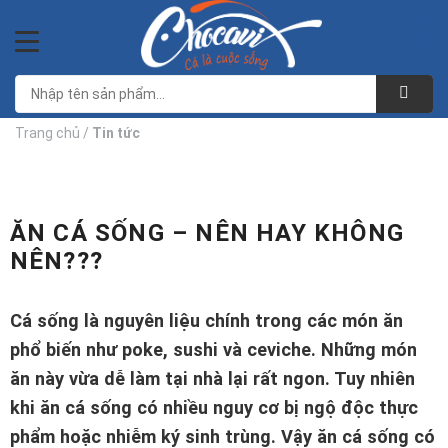
Bỏ
qua
0
nội
dung
Trang chủ
/
Tin tức
ĂN CÁ SỐNG – NÊN HAY KHÔNG
NÊN???
Cá sống là nguyên liệu chính trong các món ăn
phổ biến như poke, sushi và ceviche. Những món
ăn này vừa dễ làm tại nhà lại rất ngon. Tuy nhiên
khi ăn cá sống có nhiều nguy cơ bị ngộ độc thực
phẩm hoặc nhiễm ký sinh trùng. Vậy ăn cá sống có