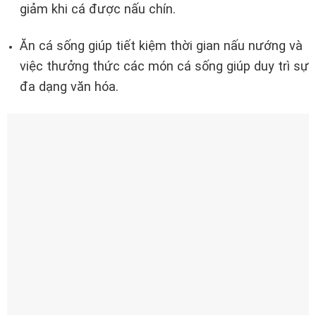
giảm khi cá được nấu chín.
Ăn cá sống giúp tiết kiệm thời gian nấu nướng và
việc thưởng thức các món cá sống giúp duy trì sự
đa dạng văn hóa.