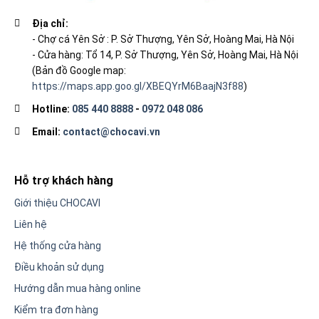
Địa chỉ:
- Chợ cá Yên Sở : P. Sở Thượng, Yên Sở, Hoàng Mai, Hà Nội
- Cửa hàng: Tổ 14, P. Sở Thượng, Yên Sở, Hoàng Mai, Hà Nội
(Bản đồ Google map:
https://maps.app.goo.gl/XBEQYrM6BaajN3f88
)
Hotline:
085 440 8888
-
0972 048 086
Email:
contact@chocavi.vn
Hỗ trợ khách hàng
Giới thiệu CHOCAVI
Liên hệ
Hệ thống cửa hàng
Điều khoản sử dụng
Hướng dẫn mua hàng online
Kiểm tra đơn hàng