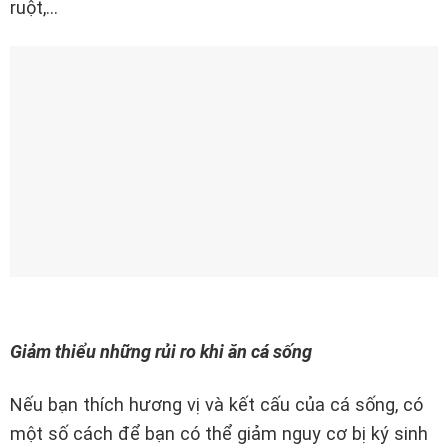
ruột,…
Giảm thiểu những rủi ro khi ăn cá sống
Nếu bạn thích hương vị và kết cấu của cá sống, có
một số cách để bạn có thể giảm nguy cơ bị ký sinh