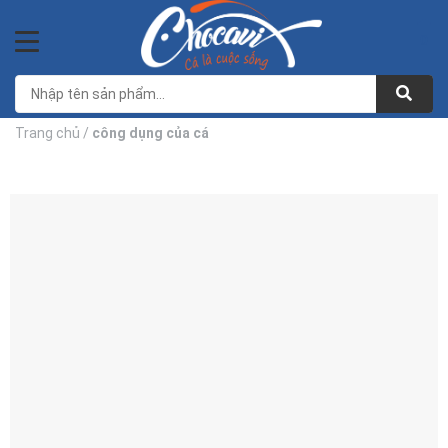
Bỏ
qua
0
nội
dung
Trang chủ
/
công dụng của cá