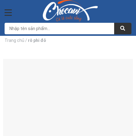
Bỏ
qua
0
nội
dung
Trang chủ
/
rô phi đỏ