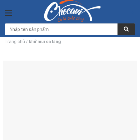
Bỏ
qua
0
nội
dung
Trang chủ
/
khử mùi cá lăng