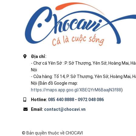
Địa chỉ:
- Chợ cá Yên Sở : P. Sở Thượng, Yên Sở, Hoàng Mai, Hà
Nội
- Cửa hàng: Tổ 14, P. Sở Thượng, Yên Sở, Hoàng Mai, H
Nội (Bản đồ Google map:
https://maps.app.goo.gl/XBEQYrM6BaajN3f88
)
Hotline:
085 440 8888
-
0972 048 086
Email:
contact@chocavi.vn
© Bản quyền thuộc về CHOCAVI