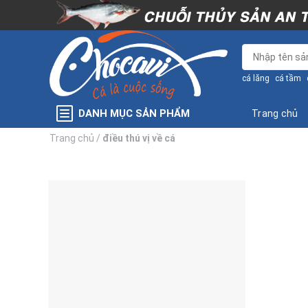
Bỏ
qua
nội
dung
cá lăng
cá tầm
DANH MỤC SẢN PHẨM
Trang chủ
Trang chủ
/
điều thú vị về cá