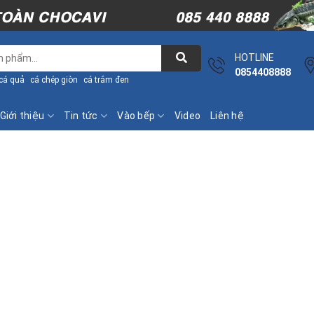
HOTLINE
0854408888
cá quả
cá chép giòn
cá trắm đen
Giới thiệu
Tin tức
Vào bếp
Video
Liên hệ