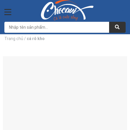
Bỏ
qua
0
nội
dung
Trang chủ
/
cá rô kho