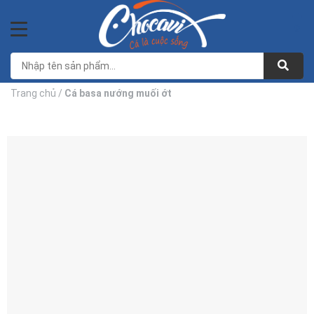
Bỏ
qua
0
nội
dung
Trang chủ
/
Cá basa nướng muối ớt