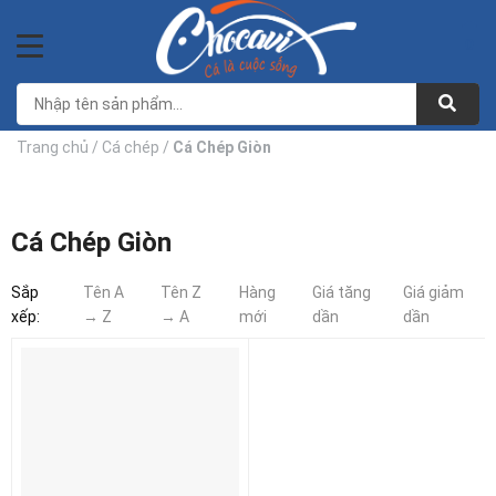
Bỏ
qua
0
nội
dung
Trang chủ
/
Cá chép
/
Cá Chép Giòn
Cá Chép Giòn
Sắp
Tên A
Tên Z
Hàng
Giá tăng
Giá giảm
xếp:
→ Z
→ A
mới
dần
dần