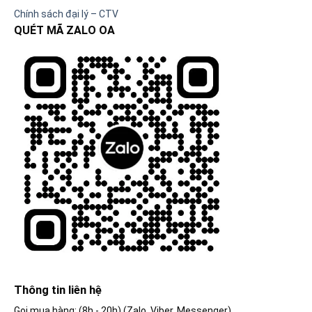
Chính sách đại lý – CTV
QUÉT MÃ ZALO OA
Thông tin liên hệ
Gọi mua hàng: (8h - 20h) (Zalo, Viber, Messenger)